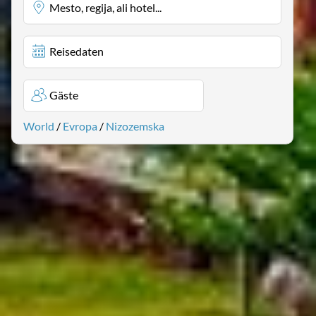
Mesto, regija, ali hotel...
Reisedaten
Gäste
World
/
Evropa
/
Nizozemska