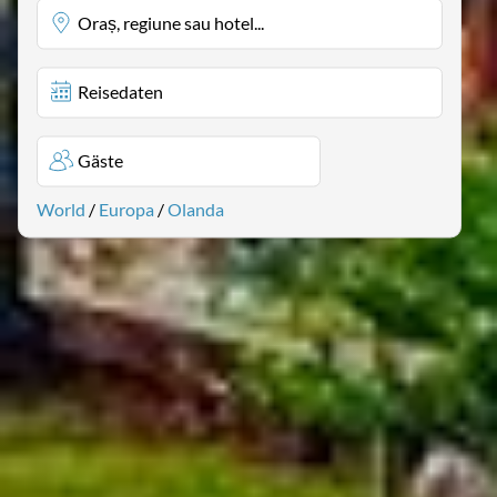
Oraș, regiune sau hotel...
Reisedaten
Gäste
World
/
Europa
/
Olanda