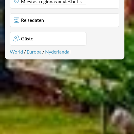
Miestas, regionas ar viešbutis...
Reisedaten
Gäste
World
/
Europa
/
Nyderlandai