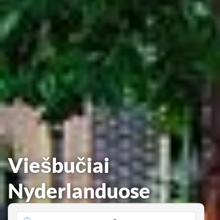
Viešbučiai
Nyderlanduose