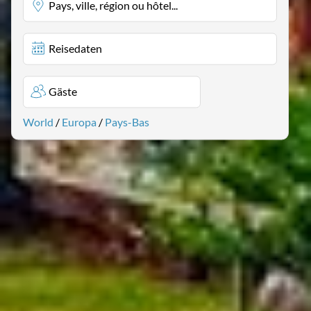
Pays, ville, région ou hôtel...
Reisedaten
Gäste
World
/
Europa
/
Pays-Bas