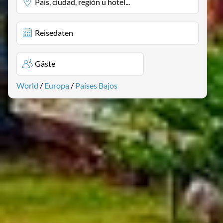
País, ciudad, región u hotel...
Reisedaten
Gäste
World
/
Europa
/
Países Bajos