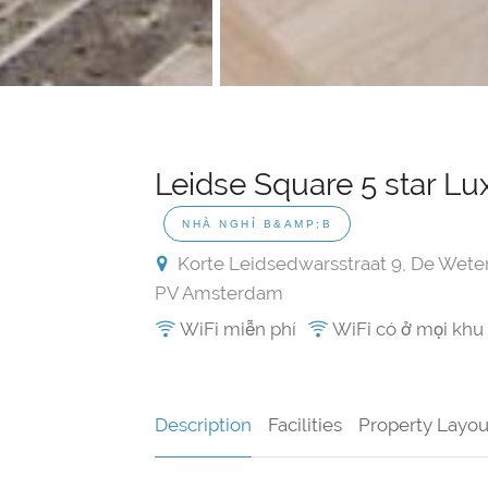
Leidse Square 5 star L
NHÀ NGHỈ B&AMP;B
Korte Leidsedwarsstraat 9, De Wete
PV Amsterdam
WiFi miễn phí
WiFi có ở mọi khu
Description
Facilities
Property Layou