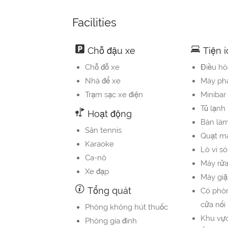
Facilities
Chỗ đậu xe
Tiện 
Chỗ đỗ xe
Điều hò
Nhà để xe
Máy pha
Trạm sạc xe điện
Minibar
Tủ lạnh
Hoạt động
Bàn làm
Sân tennis
Quạt ma
Karaoke
Lò vi so
Ca-nô
Máy rử
Xe đạp
Máy giặ
Tổng quát
Có phò
cửa nối
Phòng không hút thuốc
Khu vự
Phòng gia đình