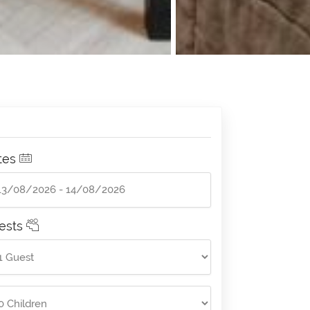
tes
ests