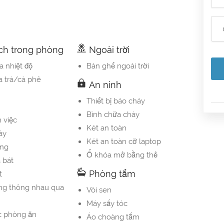
ích trong phòng
Ngoài trời
a nhiệt độ
Bàn ghế ngoài trời
 trà/cà phê
An ninh
Thiết bị báo cháy
Bình chữa cháy
 việc
Két an toàn
́y
Két an toàn cỡ laptop
́ng
Ổ khóa mở bằng thẻ
a bát
Phòng tắm
t
ng thông nhau qua
Vòi sen
Máy sấy tóc
c phòng ăn
Áo choàng tắm