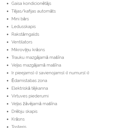
Gaisa kondicionētājs
Tējas/kafijas automāts
Mini bārs
Ledusskapis
Rakstāmgalds
Ventilators
Mikroviļņu krāsns
Trauku mazgājamā mašīna
Veļas mazgājamā mašīna
Ir pieejams(-i) savienojams(-i) numurs(-i)
Ēdamistabas zona
Elektriskā tējkanna
Virtuves piederumi
Veļas žāvējamā mašīna
Drēbju skapis
Krāsns
Tosteris