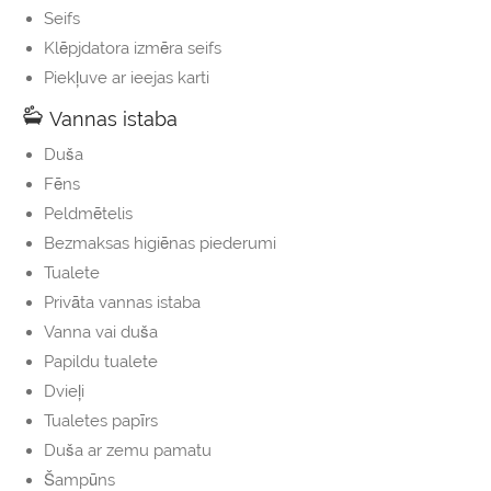
Seifs
Klēpjdatora izmēra seifs
Piekļuve ar ieejas karti
Vannas istaba
Duša
Fēns
Peldmētelis
Bezmaksas higiēnas piederumi
Tualete
Privāta vannas istaba
Vanna vai duša
Papildu tualete
Dvieļi
Tualetes papīrs
Duša ar zemu pamatu
Šampūns