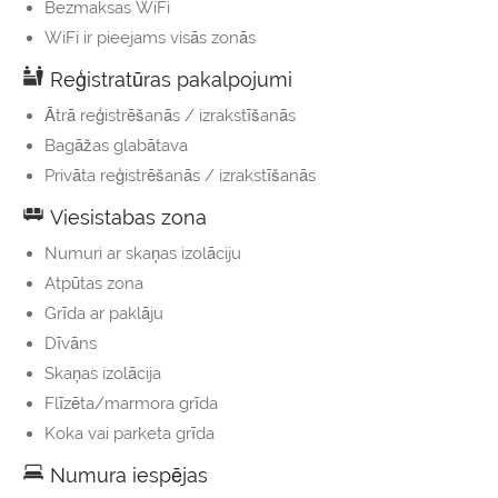
Bezmaksas WiFi
WiFi ir pieejams visās zonās
Reģistratūras pakalpojumi
Ātrā reģistrēšanās / izrakstīšanās
Bagāžas glabātava
Privāta reģistrēšanās / izrakstīšanās
Viesistabas zona
Numuri ar skaņas izolāciju
Atpūtas zona
Grīda ar paklāju
Dīvāns
Skaņas izolācija
Flīzēta/marmora grīda
Koka vai parketa grīda
Numura iespējas