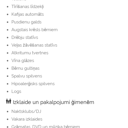
Tīrīšanas līdzekļi
Kafijas automāts
Pusdienu galds
Augstais krēsls bērniem
Drēbju statīvs
Veļas žāvēšanas statīvs
Atkritumu tvertnes
Vīna glāzes
Bērnu gultiņas
Spalvu spilvens
Hipoalerģisks spilvens
Logs
Izklaide un pakalpojumi ģimenēm
Naktsklubs/DJ
Vakara izklaides
Grāmatas, DVD un mūzika bērniem