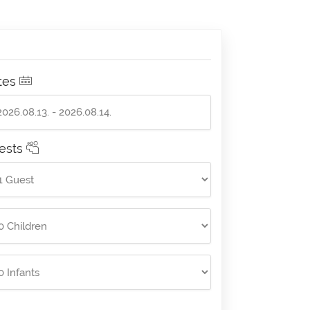
tes
ests