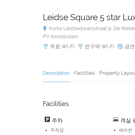
Leidse Square 5 star L
Korte Leidsedwarsstraat 9, De Wete
PV Amsterdam
무료 Wi-Fi
전구역 Wi-Fi
금연
Description
Facilities
Property Layou
Facilities
주차
객실 
주차장
에어컨