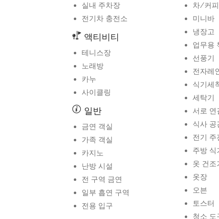
실내 주차장
차/커피
전기차 충전소
미니바
냉장고
액티비티
업무용 
테니스장
선풍기
노래방
전자레
카누
식기세
사이클링
세탁기
일반
서로 연
식사 공
금연 객실
전기 주
가족 객실
주방 식
카지노
옷 건조
난방 시설
옷장
전 구역 금연
오븐
일부 흡연 구역
토스터
전용 입구
청소 도