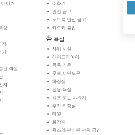
 메이커
소화기
안전 금고
노트북 안전 금고
책상
카드키 출입
욕실
인지
샤워 시설
척기
헤어드라이어
목욕 가운
결된 객실
무료 세면도구
간
화장실
전자
전용 욕실
기
욕조 또는 샤워기
기
추가 화장실
타월
화장지
욕조와 분리된 샤워 공간
구